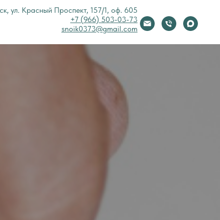
к, ул. Красный Проспект, 157/1, оф. 605
+7 (966) 503-03-73
snoik0373@gmail.com