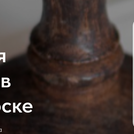
я
 в
ске
а